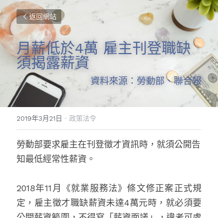
返回網站
月薪低於4萬 雇主刊登職缺
須揭露薪資
資料來源：勞動部、聯合報
2019年3月21日
·
政策法令
勞動部要求雇主在刊登徵才資訊時，就須公開告
知最低經常性薪資。
2018年11月《就業服務法》條文修正案正式規
定，雇主徵才職缺薪資未達4萬元時，就必須要
公開薪資範圍，不得寫「薪資面議」，違者可處 